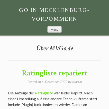
Skip
to
GO IN MECKLENBURG-
content
VORPOMMERN
Menu
Über MVGo.de
Ratingliste repariert
Posted on
6. Dezember 2022
by
Martin
Die Anzeige der
Ratingliste
war leider kaputt. Nach
einer Umstellung auf eine andere Technik (iframe statt
Include-Plugin) funktioniert es wieder. Danke an