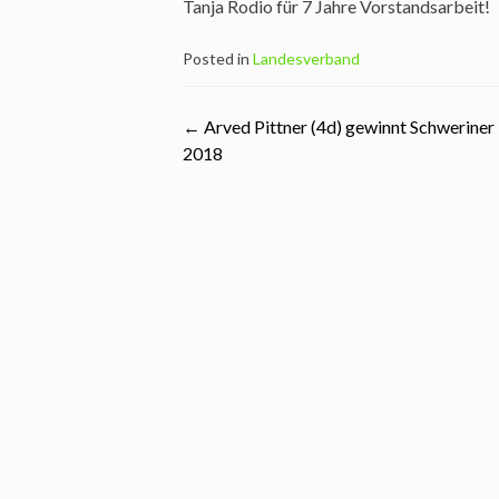
Tanja Rodio für 7 Jahre Vorstandsarbeit!
Posted in
Landesverband
Post
←
Arved Pittner (4d) gewinnt Schweriner 
2018
navigation