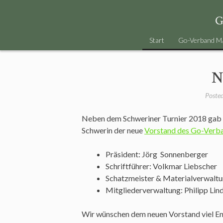
Skip
to
content
Start
Go-Verband M
N
Poste
Neben dem Schweriner Turnier 2018 gab 
Schwerin der neue
Vorstand des Go-Ver
Präsident: Jörg Sonnenberger
Schriftführer: Volkmar Liebscher
Schatzmeister & Materialverwaltu
Mitgliederverwaltung: Philipp Lin
Wir wünschen dem neuen Vorstand viel En