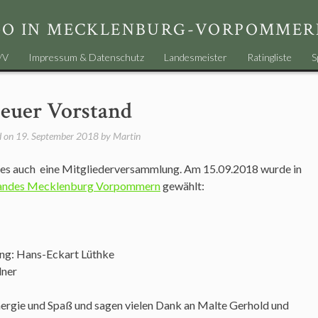
GO IN MECKLENBURG-VORPOMMER
/V
Impressum & Datenschutz
Landesmeister
Ratingliste
S
euer Vorstand
d on
19. September 2018
by
Martin
es auch eine Mitgliederversammlung. Am 15.09.2018 wurde in
bandes Mecklenburg Vorpommern
gewählt:
ng: Hans-Eckart Lüthke
dner
ergie und Spaß und sagen vielen Dank an Malte Gerhold und