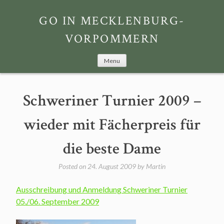
Skip
to
GO IN MECKLENBURG-
content
VORPOMMERN
Menu
Schweriner Turnier 2009 –
wieder mit Fächerpreis für
die beste Dame
Posted on
24. August 2009
by
Martin
Ausschreibung und Anmeldung Schweriner Turnier
05./06. September 2009