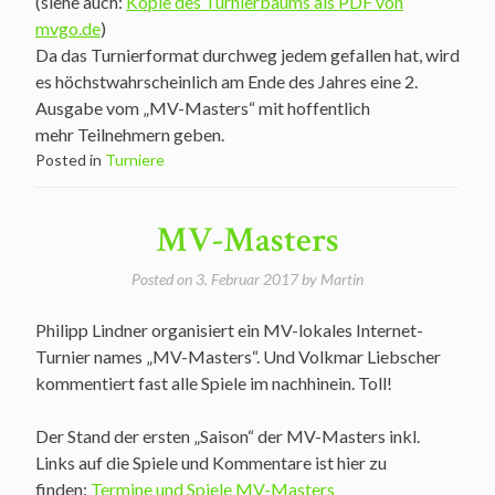
(siehe auch:
Kopie des Turnierbaums als PDF von
mvgo.de
)
Da das Turnierformat durchweg jedem gefallen hat, wird
es höchstwahrscheinlich am Ende des Jahres eine 2.
Ausgabe vom „MV-Masters“ mit hoffentlich
mehr Teilnehmern geben.
Posted in
Turniere
MV-Masters
Posted on
3. Februar 2017
by
Martin
Philipp Lindner organisiert ein MV-lokales Internet-
Turnier names „MV-Masters“. Und Volkmar Liebscher
kommentiert fast alle Spiele im nachhinein. Toll!
Der Stand der ersten „Saison“ der MV-Masters inkl.
Links auf die Spiele und Kommentare ist hier zu
finden:
Termine und Spiele MV-Masters