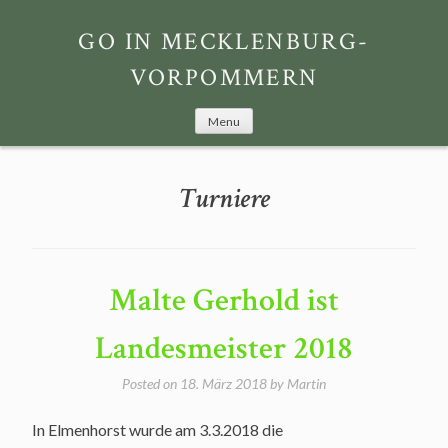
Skip
to
GO IN MECKLENBURG-
content
VORPOMMERN
Menu
Turniere
Malte Gerhold ist
Landesmeister 2018
Posted on
18. März 2018
by
Martin
In Elmenhorst wurde am 3.3.2018 die