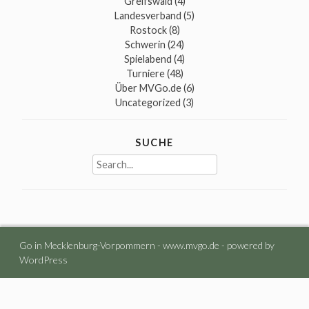
Greifswald
(4)
Landesverband
(5)
Rostock
(8)
Schwerin
(24)
Spielabend
(4)
Turniere
(48)
Über MVGo.de
(6)
Uncategorized
(3)
SUCHE
Search
for:
Go in Mecklenburg-Vorpommern - www.mvgo.de -
powered by
WordPress