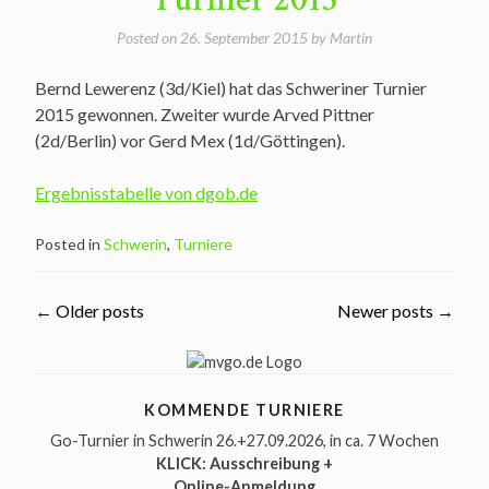
Posted on
26. September 2015
by
Martin
Bernd Lewerenz (3d/Kiel) hat das Schweriner Turnier
2015 gewonnen. Zweiter wurde Arved Pittner
(2d/Berlin) vor Gerd Mex (1d/Göttingen).
Ergebnisstabelle von dgob.de
Posted in
Schwerin
,
Turniere
Posts
←
Older posts
Newer posts
→
navigation
KOMMENDE TURNIERE
Go-Turnier in Schwerin 26.+27.09.2026
, in ca. 7 Wochen
KLICK: Ausschreibung +
Online-Anmeldung